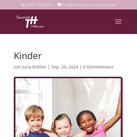
05901-9595542
info@tanzschule-huelsmann.de
Kinder
von
Julia Rüther
|
Sep. 26, 2024
|
0 Kommentare