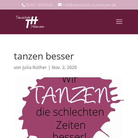
05901-9595542
info@tanzschule-huelsmann.de
tanzen besser
von
Julia Rüther
|
Nov. 2, 2020