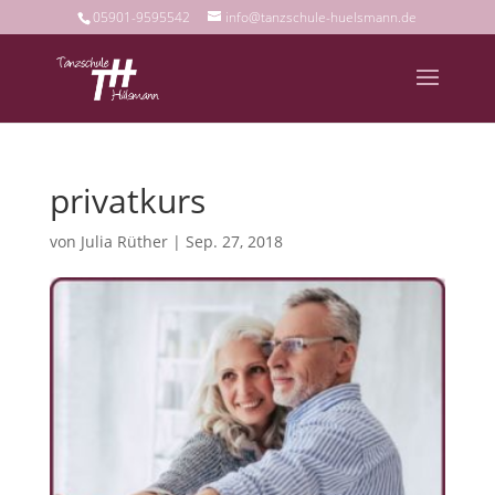
05901-9595542
info@tanzschule-huelsmann.de
privatkurs
von
Julia Rüther
|
Sep. 27, 2018