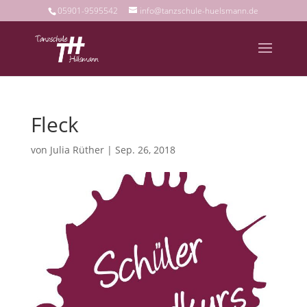
05901-9595542
info@tanzschule-huelsmann.de
Fleck
von
Julia Rüther
|
Sep. 26, 2018