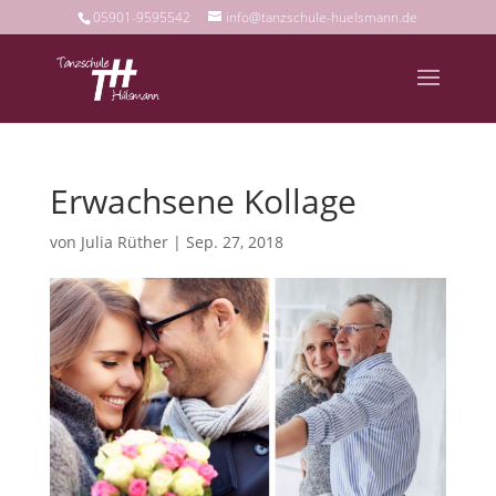
05901-9595542
info@tanzschule-huelsmann.de
Erwachsene Kollage
von
Julia Rüther
|
Sep. 27, 2018