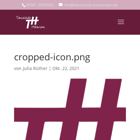
05901-9595542
info@tanzschule-huelsmann.de
cropped-icon.png
von
Julia Rüther
|
Okt. 22, 2021