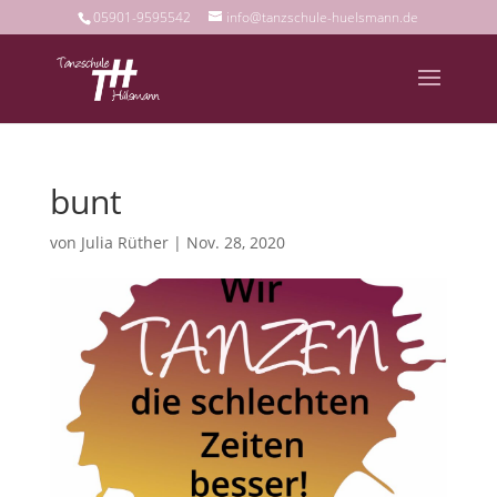
05901-9595542
info@tanzschule-huelsmann.de
bunt
von
Julia Rüther
|
Nov. 28, 2020