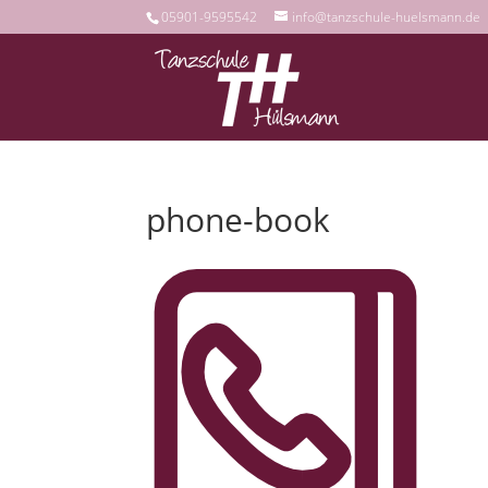
05901-9595542
info@tanzschule-huelsmann.de
phone-book