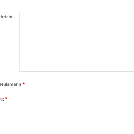
chricht
le Hülsmann
*
ng
*