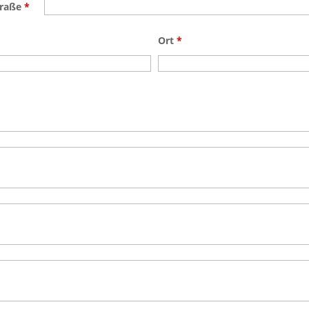
traße
*
Ort
*