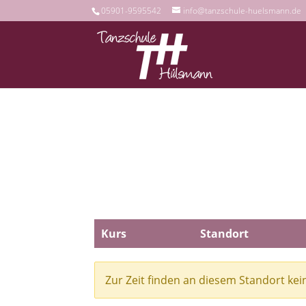
05901-9595542
info@tanzschule-huelsmann.de