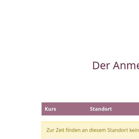
Tanzkurs 
Das muss
Der
Anme