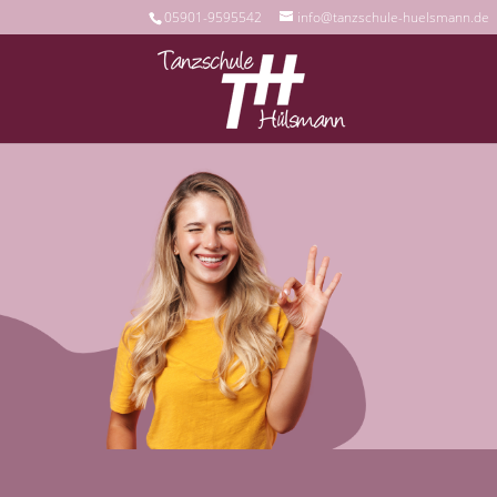
05901-9595542
info@tanzschule-huelsmann.de